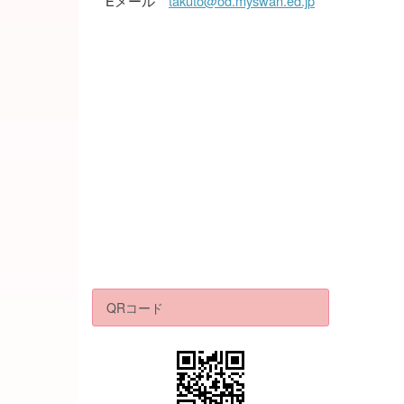
Eメール
takuto@od.myswan.ed.jp
QRコード