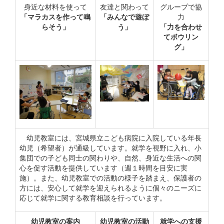
身近な材料を使って
友達と関わって
グループで協
「マラカスを作って鳴
「みんなで遊ぼ
力
らそう」
う」
「力を合わせ
てボウリン
グ」
幼児教室には、宮城県立こども病院に入院している年長
幼児（希望者）が通級しています。就学を視野に入れ、小
集団での子ども同士の関わりや、自然、身近な生活への関
心を促す活動を提供しています（週１時間を目安に実
施）。また、幼児教室での活動の様子を踏まえ、保護者の
方には、安心して就学を迎えられるように個々のニーズに
応じて就学に関する教育相談を行っています。
幼児教室の案内
幼児教室の活動
就学への支援