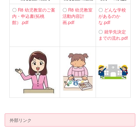
〇
R8 幼児教室のご案
〇
R8 幼児教室
〇
どんな学校
内・申込書(拓桃
活動内容計
があるのか
館）.pdf
画.pdf
な.pdf
〇
就学先決定
までの流れ.pdf
外部リンク