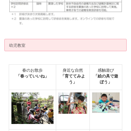
幼児教室
春のお散歩
身近な自然
感触遊び
「春っていいね」
「育ててみよ
「絵の具で遊
う」
ぼう」